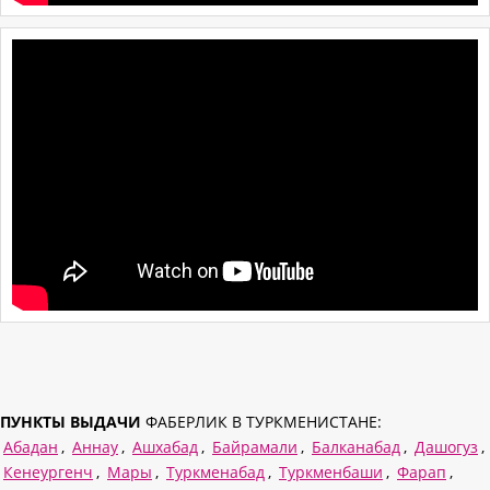
ПУНКТЫ ВЫДАЧИ
ФАБЕРЛИК В ТУРКМЕНИСТАНЕ:
Абадан
,
Аннау
,
Ашхабад
,
Байрамали
,
Балканабад
,
Дашогуз
,
Кенеургенч
,
Мары
,
Туркменабад
,
Туркменбаши
,
Фарап
,