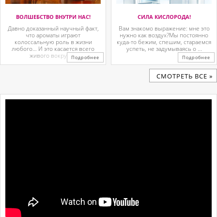
ВОЛШЕБСТВО ВНУТРИ НАС!
СИЛА КИСЛОРОДА!
Давно доказанный научный факт,
Вам знакомо выражение: мне это
что ароматы играют
нужно как воздух?Мы постоянно
колоссальную роль в жизни
куда-то бежим, спешим, стараемся
любого… И это касается всего
успеть, не задумываясь о ...
живого вокруг. ...
Подробнее
Подробнее
CМОТРЕТЬ ВСЕ »