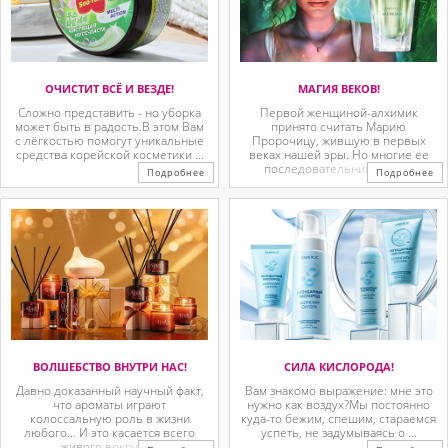
ОЧИСТИТ ВСЁ И ВЕЗДЕ!
МАГИЯ ВЕКОВ!
Сложно представить - но уборка
Первой женщиной-алхимик
может быть в радость.В этом Вам
принято считать Марию
с лёгкостью помогут уникальные
Пророчицу, жившую в первых
средства корейской косметики ...
веках нашей эры. Но многие ее
последовательницы так ...
Подробнее
Подробнее
ВОЛШЕБСТВО ВНУТРИ НАС!
СИЛА КИСЛОРОДА!
Давно доказанный научный факт,
Вам знакомо выражение: мне это
что ароматы играют
нужно как воздух?Мы постоянно
колоссальную роль в жизни
куда-то бежим, спешим, стараемся
любого… И это касается всего
успеть, не задумываясь о ...
живого вокруг. ...