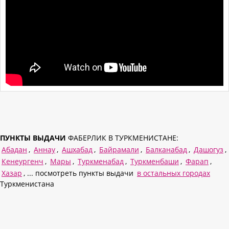
ПУНКТЫ ВЫДАЧИ
ФАБЕРЛИК В ТУРКМЕНИСТАНЕ:
Абадан
,
Аннау
,
Ашхабад
,
Байрамали
,
Балканабад
,
Дашогуз
,
Кенеургенч
,
Мары
,
Туркменабад
,
Туркменбаши
,
Фарап
,
Хазар
, ... посмотреть пункты выдачи
в остальных городах
Туркменистана