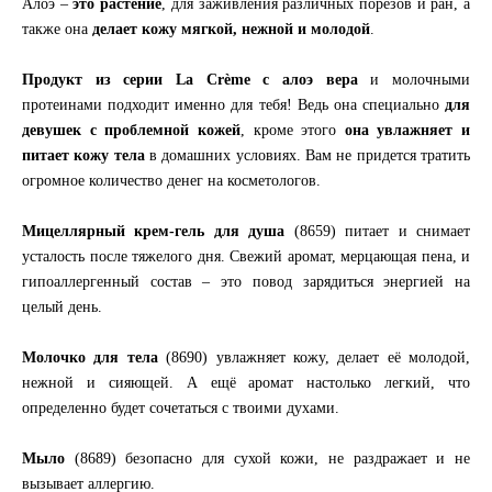
Алоэ –
это растение
, для заживления различных порезов и ран, а
также она
делает кожу мягкой, нежной и молодой
.
Продукт из серии La Crème с алоэ вера
и молочными
протеинами подходит именно для тебя! Ведь она специально
для
девушек с проблемной кожей
, кроме этого
она увлажняет и
питает кожу тела
в домашних условиях. Вам не придется тратить
огромное количество денег на косметологов.
Мицеллярный крем-гель для душа
(8659) питает и снимает
усталость после тяжелого дня. Свежий аромат, мерцающая пена, и
гипоаллергенный состав – это повод зарядиться энергией на
целый день.
Молочко для тела
(8690) увлажняет кожу, делает её молодой,
нежной и сияющей. А ещё аромат настолько легкий, что
определенно будет сочетаться с твоими духами.
Мыло
(8689) безопасно для сухой кожи, не раздражает и не
вызывает аллергию.