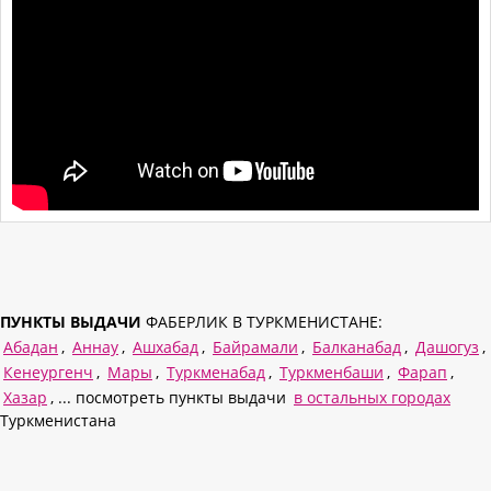
ПУНКТЫ ВЫДАЧИ
ФАБЕРЛИК В ТУРКМЕНИСТАНЕ:
Абадан
,
Аннау
,
Ашхабад
,
Байрамали
,
Балканабад
,
Дашогуз
,
Кенеургенч
,
Мары
,
Туркменабад
,
Туркменбаши
,
Фарап
,
Хазар
, ... посмотреть пункты выдачи
в остальных городах
Туркменистана