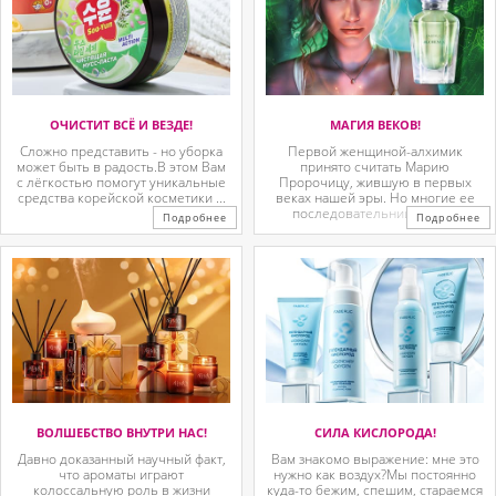
ОЧИСТИТ ВСЁ И ВЕЗДЕ!
МАГИЯ ВЕКОВ!
Сложно представить - но уборка
Первой женщиной-алхимик
может быть в радость.В этом Вам
принято считать Марию
с лёгкостью помогут уникальные
Пророчицу, жившую в первых
средства корейской косметики ...
веках нашей эры. Но многие ее
последовательницы так ...
Подробнее
Подробнее
ВОЛШЕБСТВО ВНУТРИ НАС!
СИЛА КИСЛОРОДА!
Давно доказанный научный факт,
Вам знакомо выражение: мне это
что ароматы играют
нужно как воздух?Мы постоянно
колоссальную роль в жизни
куда-то бежим, спешим, стараемся