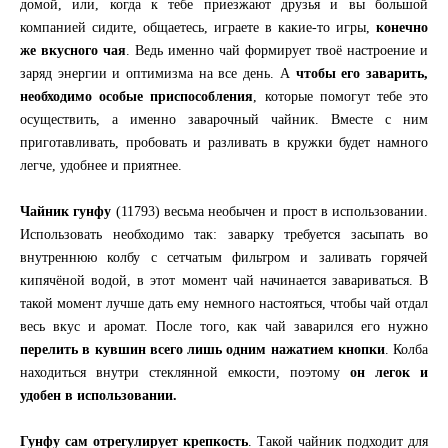
домой, или, когда к тебе приезжают друзья и вы большой
компанией сидите, общаетесь, играете в какие-то игры,
конечно
же вкусного чая
. Ведь именно чай формирует твоё настроение и
заряд энергии и оптимизма на все день. А
чтобы его заварить,
необходимо особые приспособления
, которые помогут тебе это
осуществить, а именно заварочный чайник. Вместе с ним
приготавливать, пробовать и разливать в кружки будет намного
легче, удобнее и приятнее.
Чайник гунфу
(11793) весьма необычен и прост в использовании.
Использовать необходимо так: заварку требуется засыпать во
внутреннюю колбу с сетчатым фильтром и заливать горячей
кипячёной водой, в этот момент чай начинается завариваться. В
такой момент лучше дать ему немного настояться, чтобы чай отдал
весь вкус и аромат. После того, как чай заварился его нужно
перелить в кувшин всего лишь одним нажатием кнопки
. Колба
находиться внутри стеклянной емкости, поэтому
он легок и
удобен в использовании.
Гунфу сам отрегулирует крепкость
. Такой чайник подходит для